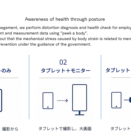
Awareness of health through posture
nagement, we perform distortion diagnosis and health check for emplo
ent and measurement data using "peek a body".
 out that the mechanical stress caused by body strain is related to men
revention under the guidance of the government.
02
タブレット
トのみ
タブレット＋モニター
タブレットで撮影し、大画面
タブレット
、撮影から