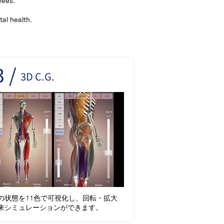
yees.
tal health.
 /
3D C.G.
の状態を11色で可視化し、回転・拡大
来シミュレーションができます。