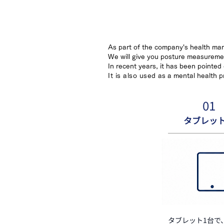
As part of the company's health ma
We will give you posture measurem
In recent years, it has been pointed
It is also used
as a mental health p
01
タブレッ
タブレット1台で