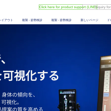
Click here for product support (LINE)
Inquiry fo
レイアウト
複製 - 姿勢検診
複製 - 姿勢検診
新しいページ
ド
で、
を可視化する
・身体の傾向を、
く可視化。
品提案の質を高める