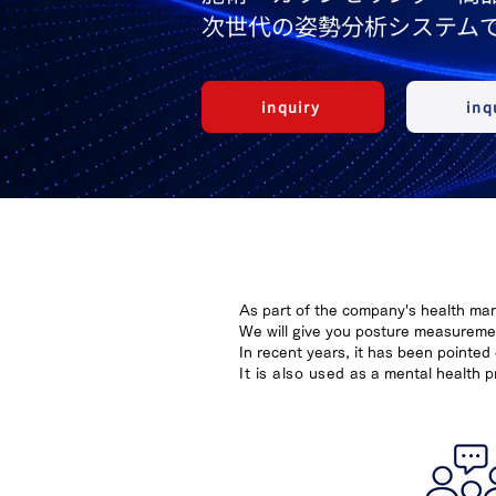
次世代の姿勢分析システム
inquiry
inq
As part of the company's health ma
We will give you posture measurem
In recent years, it has been pointed
It is also used
as a mental health p