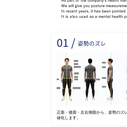
As part of the company's health ma
We will give you posture measurem
In recent years, it has been pointed
It is also used
as a mental health p
01 /
姿勢のズレ
正面・後面・左右側面から、姿勢のズ
値化します。